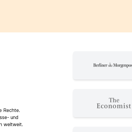
re Rechte.
esse- und
h weltweit.