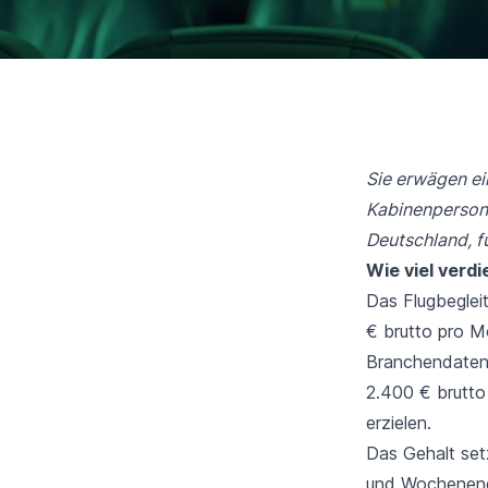
Sie erwägen ein
Kabinenpersona
Deutschland, f
Wie viel verd
Das Flugbeglei
€ brutto pro M
Branchendaten 
2.400 € brutto
erzielen.
Das Gehalt set
und Wochenendd