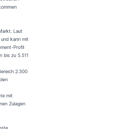
inkommen
Markt. Laut
h und kann mit
ement-Profil
n bis zu 5.511
Bereich 2.300
blen
te mit
nnen Zulagen
hste