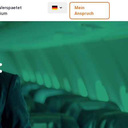
 Verspaetet
Mein
ium
Anspruch
: