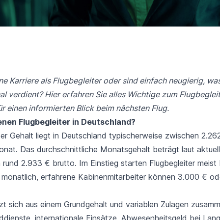
e Karriere als Flugbegleiter oder sind einfach neugierig, wa
l verdient? Hier erfahren Sie alles Wichtige zum Flugbegleit
ür einen informierten Blick beim nächsten Flug.
ienen Flugbegleiter in Deutschland?
ter Gehalt liegt in Deutschland typischerweise zwischen 2.26
onat. Das durchschnittliche Monatsgehalt beträgt laut aktuel
rund 2.933 € brutto. Im Einstieg starten Flugbegleiter meist
 monatlich, erfahrene Kabinenmitarbeiter können 3.000 € od
zt sich aus einem Grundgehalt und variablen Zulagen zusamm
ienste, internationale Einsätze, Abwesenheitsgeld bei Lan