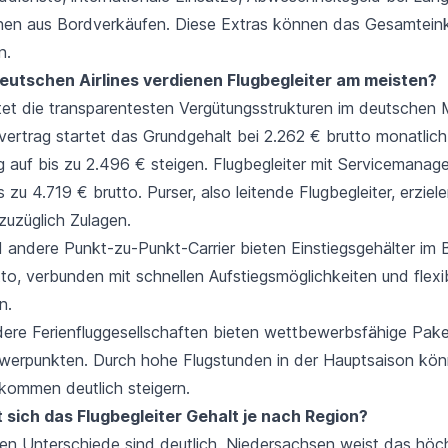
onen aus Bordverkäufen. Diese Extras können das Gesamte
n.
eutschen Airlines verdienen Flugbegleiter am meisten?
tet die transparentesten Vergütungsstrukturen im deutschen 
fvertrag startet das Grundgehalt bei 2.262 € brutto monatlic
g auf bis zu 2.496 € steigen. Flugbegleiter mit Servicemanag
zu 4.719 € brutto. Purser, also leitende Flugbegleiter, erziele
zuzüglich Zulagen.
 andere Punkt-zu-Punkt-Carrier bieten Einstiegsgehälter im 
to, verbunden mit schnellen Aufstiegsmöglichkeiten und flexi
n.
ere Ferienfluggesellschaften bieten wettbewerbsfähige Pake
werpunkten. Durch hohe Flugstunden in der Hauptsaison kö
ommen deutlich steigern.
 sich das Flugbegleiter Gehalt je nach Region?
alen Unterschiede sind deutlich. Niedersachsen weist das höc