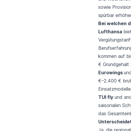
sowie Provisi
spürbar erhöhe
Bei welchen d
Lufthansa
bie
Vergütungstari
Berufserfahrun
kommen auf bis 
€ Grundgehalt 
Eurowings
und
€–2.400 € brut
Einsatzmodelle
TUI fly
und and
saisonalen Sch
das Gesamteink
Unterscheidet
Ja, die region