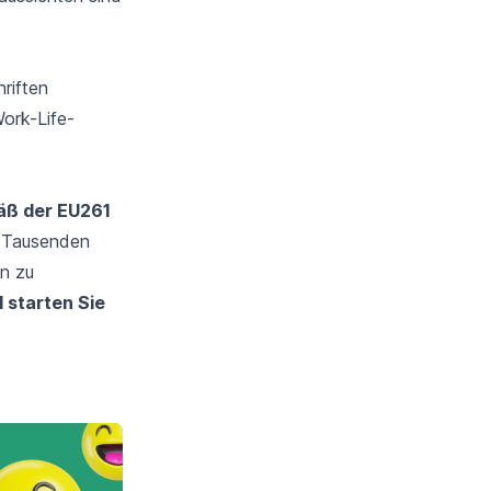
hriften
ork-Life-
äß der EU261
s Tausenden
n zu
d starten Sie