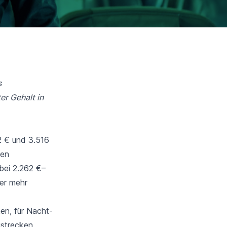
s
er Gehalt in
2 € und 3.516
len
 bei 2.262 €–
er mehr
en, für Nacht-
gstrecken