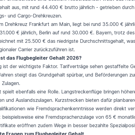
halt aus, mit rund 44.400 € brutto jährlich - getrieben durc
gs- und Cargo-Drehkreuzen.
m Drehkreuz Frankfurt am Main, liegt bei rund 35.000 € jähr
1.000 € jährlich, Berlin auf rund 30.000 €. Bayern, trotz de
ichnet mit 25.500 € das niedrigste Durchschnittsgehalt, wa
gionaler Carrier zurückzuführen ist.
st das Flugbegleiter Gehalt 2026?
 ist der wichtigste Faktor. Tarifverträge sehen gestaffelte G
Jahren steigt das Grundgehalt spürbar, und Beförderungen z
 Zulagen.
 spielt ebenfalls eine Rolle. Langstreckenflüge bringen höher
n und Auslandszulagen. Kurzstrecken bieten dafür planbarer
alifikationen wie Fremdsprachenkenntnisse werden direkt ver
t beispielsweise eine Fremdsprachenzulage von 65 € monatlic
rtifikate eröffnen zudem Wege in besser bezahlte Spezialposi
lte Fragen zum Flugbegleiter Gehalt