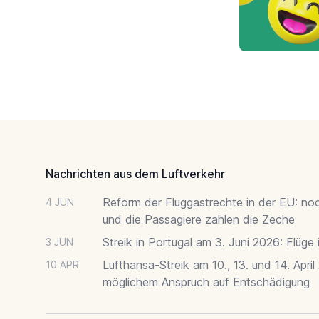
Footer
Nachrichten aus dem Luftverkehr
Reform der Fluggastrechte in der EU: no
4 JUN
und die Passagiere zahlen die Zeche
Streik in Portugal am 3. Juni 2026: Flüge
3 JUN
Lufthansa-Streik am 10., 13. und 14. April
10 APR
möglichem Anspruch auf Entschädigung