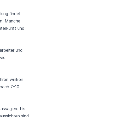
lung findet
hen. Manche
nterkunft und
arbeiter und
wie
ahren winken
 nach 7–10
Passagiere bis
saussichten sind