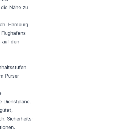
h die Nähe zu
lich. Hamburg
s Flughafens
s auf den
ehaltsstufen
um Purser
e
e Dienstpläne.
gütet,
h. Sicherheits-
tionen.