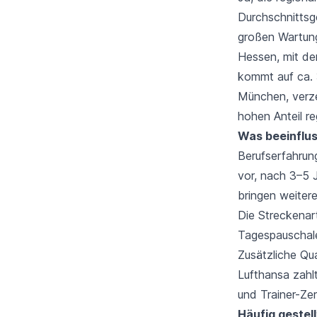
Durchschnittsge
großen Wartun
Hessen, mit de
kommt auf ca. 3
München, verze
hohen Anteil re
Was beeinflus
Berufserfahrung
vor, nach 3–5 
bringen weitere
Die Streckenart
Tagespauschale
Zusätzliche Qu
Lufthansa zahl
und Trainer-Ze
Häufig gestel