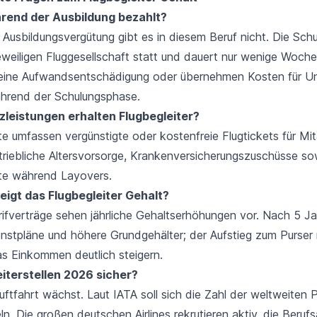
rend der Ausbildung bezahlt?
 Ausbildungsvergütung gibt es in diesem Beruf nicht. Die Schu
 jeweiligen Fluggesellschaft statt und dauert nur wenige Woc
n eine Aufwandsentschädigung oder übernehmen Kosten für U
hrend der Schulungsphase.
leistungen erhalten Flugbegleiter?
e umfassen vergünstigte oder kostenfreie Flugtickets für Mit
triebliche Altersvorsorge, Krankenversicherungszuschüsse so
te während Layovers.
eigt das Flugbegleiter Gehalt?
rifverträge sehen jährliche Gehaltserhöhungen vor. Nach 5 J
nstpläne und höhere Grundgehälter; der Aufstieg zum Purser
s Einkommen deutlich steigern.
eiterstellen 2026 sicher?
ftfahrt wächst. Laut IATA soll sich die Zahl der weltweiten 
. Die großen deutschen Airlines rekrutieren aktiv, die Beruf