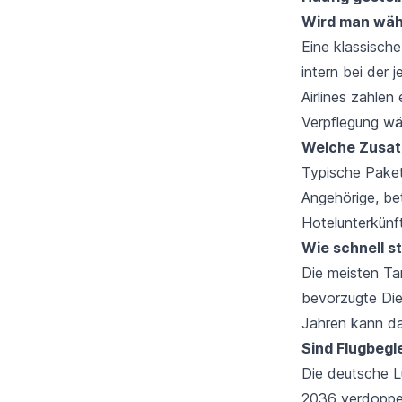
Wird man wäh
Eine klassische
intern bei der
Airlines zahle
Verpflegung wä
Welche Zusatz
Typische Paket
Angehörige, be
Hotelunterkünf
Wie schnell st
Die meisten Ta
bevorzugte Die
Jahren kann da
Sind Flugbegl
Die deutsche Lu
2036 verdoppeln