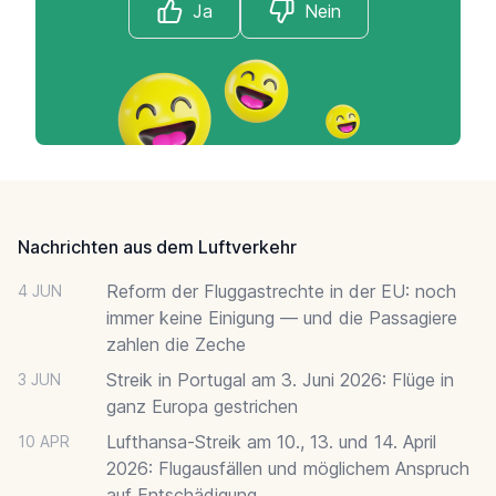
Ja
Nein
Footer
Nachrichten aus dem Luftverkehr
Reform der Fluggastrechte in der EU: noch
4 JUN
immer keine Einigung — und die Passagiere
zahlen die Zeche
Streik in Portugal am 3. Juni 2026: Flüge in
3 JUN
ganz Europa gestrichen
Lufthansa-Streik am 10., 13. und 14. April
10 APR
2026: Flugausfällen und möglichem Anspruch
auf Entschädigung