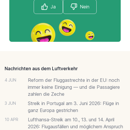
Ja
Nein
Footer
Nachrichten aus dem Luftverkehr
Reform der Fluggastrechte in der EU: noch
4 JUN
immer keine Einigung — und die Passagiere
zahlen die Zeche
Streik in Portugal am 3. Juni 2026: Flüge in
3 JUN
ganz Europa gestrichen
Lufthansa-Streik am 10., 13. und 14. April
10 APR
2026: Flugausfällen und möglichem Anspruch