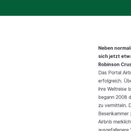
Neben normale
sich jetzt et
Robinson Crus
Das Portal Airb
erfolgreich. Üb
ihre Weltreise 
begann 2008 da
zu vermitteln.
Besenkammer zu
Airbnb merklic
ausgefallenere