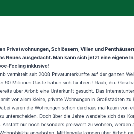
n Privatwohnungen, Schlössern, Villen und Penthäuser
was Neues ausgedacht. Man kann sich jetzt eine eigene In
oe-Feeling inklusive!
nb vermittelt seit 2008 Privatunterkünfte auf der ganzen Wel
er 60 Millionen Gäste haben sich für ihren Urlaub, ihre Gesch
bereits über Airbnb eine Unterkunft gesucht. Das Internetunt
mit vor allem kleine, private Wohnungen in Großstädten zu k
 Dabei waren die Wohnungen schon durchaus mal kaum von ei
 unterscheiden. Doch über die Jahre wandelte sich das Ko
h. Anstatt nur noch besonders preiswert zu wohnen, werden
 Wohnobjekte angeboten. Mittlerweile können über Airbnb g