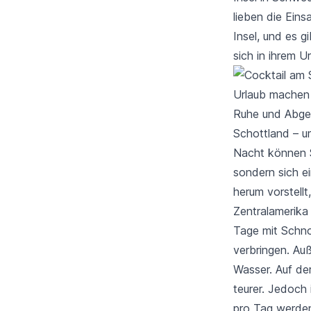
lieben die Eins
Insel, und es g
sich in ihrem U
Urlaub machen 
Ruhe und Abgesc
Schottland – um
Nacht können S
sondern sich e
herum vorstellt
Zentralamerika
Tage mit Schn
verbringen. Au
Wasser. Auf de
teurer. Jedoch 
pro Tag werden