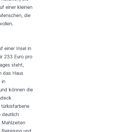
uf einer kleinen
r Menschen, die
wollen.
 einer Insel in
ür 233 Euro pro
ages steht,
um das Haus
 in
s und können die
ndeck
 türkisfarbene
 deutlich
i Mahlzeiten
r Reinigung und