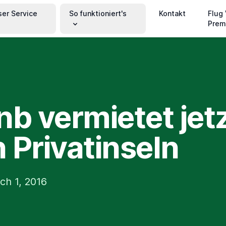
ser Service
So funktioniert's
Kontakt
Flug
Prem
nb vermietet jet
 Privatinseln
ch 1, 2016