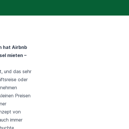
n hat Airbnb
sel mieten –
t, und das sehr
äftsreise oder
ernehmen
leinen Preisen
ner
nzept von
 auch immer
ebuchte