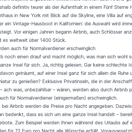
alb definitiv teurer als der Aufenthalt in einem Fünf Sterne
thaus in New York mit Blick auf die Skyline, eine Villa auf en
er ein Vintage-Hausboot in Kalifornien: die Auswahl wird imm
steigt. Vor einigen Jahren begann Airbnb, auch Schlösser anz
nd es weltweit über 1400 Stück.
erden auch für Normalverdiener erschwinglich
bnb noch einen drauf und macht möglich, was man sich wohl so
anze Insel für sich. Ja, richtig gelesen. Gar keine schlechte 
davon geträumt, auf einer Insel ganz für sich allein die Ruhe 
atur zu genießen? Exklusive Privatinseln, die in der Anschaf
 – ach was, unbezahlbar – wären, werden also durch Airbnb pl
auch für Normalverdiener (einigermaßen) erschwinglich.
 bei Airbnb werden die Preise pro Nacht angegeben. Dazwis
 bedenkt, dass es sich um eine ganze Insel handelt – bereit
ebote. Zum Beispiel werden Ihnen während des Urlaubs auf e
den
für 72 Euro pro Nacht alle Wünsche erfüllt. Vorausgesetzt 