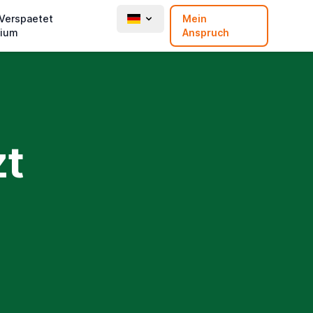
 Verspaetet
Mein
ium
Anspruch
zt