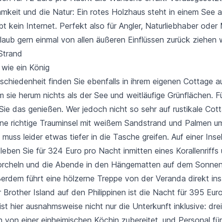
amkeit und die Natur: Ein rotes Holzhaus steht in einem See a
ibt kein Internet. Perfekt also für Angler, Naturliebhaber ode
rlaub gern einmal von allen äußeren Einflüssen zurück ziehen 
wie ein König
hiedenheit finden Sie ebenfalls in ihrem eigenen Cottage auf
 sie herum nichts als der See und weitläufige Grünflächen. F
ie das genießen. Wer jedoch nicht so sehr auf rustikale Cott
ine richtige Trauminsel mit weißem Sandstrand und Palmen 
, muss leider etwas tiefer in die Tasche greifen. Auf einer
Insel
leben Sie für 324 Euro pro Nacht inmitten eines Korallenriff
orcheln und die Abende in den Hängematten auf dem Sonne
ßerdem führt eine hölzerne Treppe von der Veranda direkt ins
r
Brother Island auf den Philippinen
ist die Nacht für 395 Euro
ist hier ausnahmsweise nicht nur die Unterkunft inklusive: dre
 von einer einheimischen Köchin zubereitet, und Personal fü