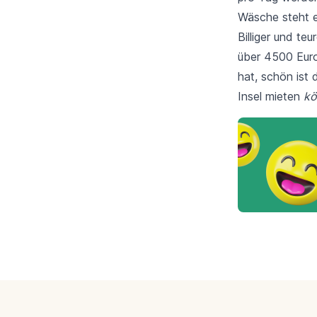
Wäsche steht eb
Billiger und te
über 4500 Euro 
hat, schön ist 
Insel mieten
kö
Footer