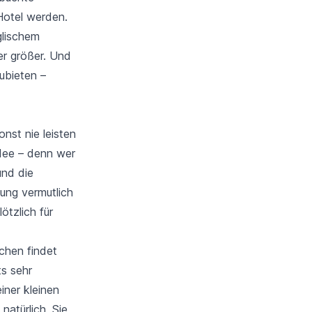
 Hotel werden.
glischem
er größer. Und
ubieten –
nst nie leisten
Idee – denn wer
und die
fung vermutlich
ötzlich für
chen findet
s sehr
iner kleinen
natürlich, Sie