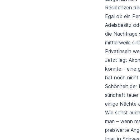
Residenzen desh
Egal ob ein Pen
Adelsbesitz od
die Nachfrage 
mittlerweile si
Privatinseln w
Jetzt legt Air
könnte – eine g
hat noch nicht 
Schönheit der N
sündhaft teuer
einige Nächte 
Wie sonst auch
man – wenn man
preiswerte Ang
Insel in Schwe