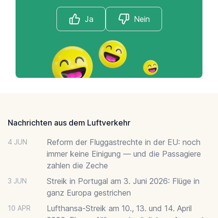
Ja
Nein
Footer
Nachrichten aus dem Luftverkehr
Reform der Fluggastrechte in der EU: noch
4 JUN
immer keine Einigung — und die Passagiere
zahlen die Zeche
Streik in Portugal am 3. Juni 2026: Flüge in
3 JUN
ganz Europa gestrichen
Lufthansa-Streik am 10., 13. und 14. April
10 APR