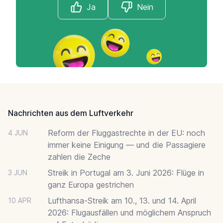
Ja
Nein
Footer
Nachrichten aus dem Luftverkehr
Reform der Fluggastrechte in der EU: noch
4 JUN
immer keine Einigung — und die Passagiere
zahlen die Zeche
Streik in Portugal am 3. Juni 2026: Flüge in
3 JUN
ganz Europa gestrichen
Lufthansa-Streik am 10., 13. und 14. April
10 APR
2026: Flugausfällen und möglichem Anspruch