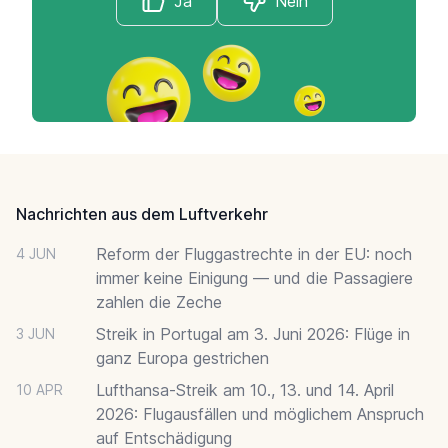
Ja
Nein
Footer
Nachrichten aus dem Luftverkehr
Reform der Fluggastrechte in der EU: noch
4 JUN
immer keine Einigung — und die Passagiere
zahlen die Zeche
Streik in Portugal am 3. Juni 2026: Flüge in
3 JUN
ganz Europa gestrichen
Lufthansa-Streik am 10., 13. und 14. April
10 APR
2026: Flugausfällen und möglichem Anspruch
auf Entschädigung