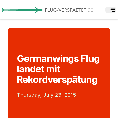
Germanwings Flug
landet mit
Rekordverspätung
Thursday, July 23, 2015