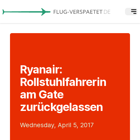
Ryanair:
Rollstuhlfahrerin
am Gate
zurückgelassen
Wednesday, April 5, 2017