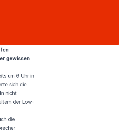
afen
ter gewissen
its um 6 Uhr in
rte sich die
In nicht
altern der Low-
uch die
precher