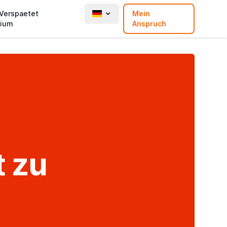
 Verspaetet
Mein
ium
Anspruch
t zu