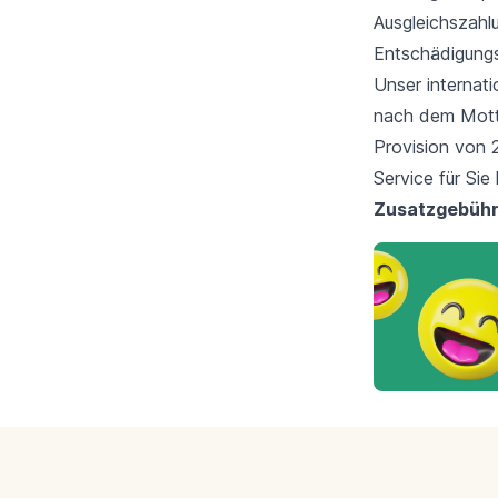
Ausgleichszahl
Entschädigungs
Unser internati
nach dem Mott
Provision von 
Service für Si
Zusatzgebüh
Footer