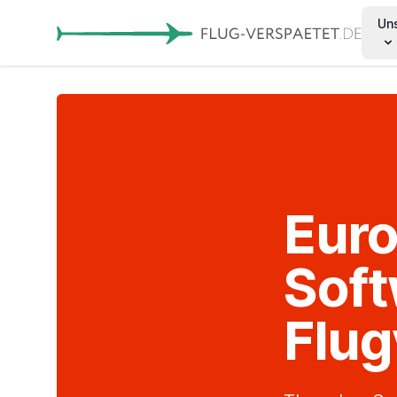
Un
Euro
Soft
Flu