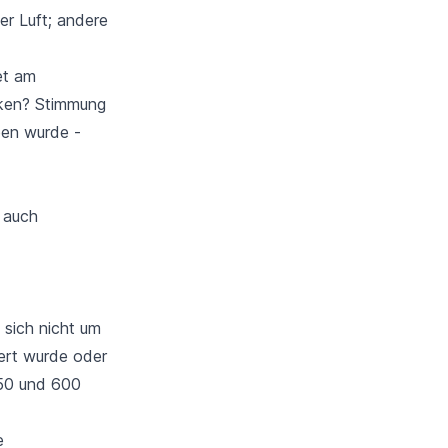
er Luft; andere
et am
cken? Stimmung
ben wurde -
e auch
 sich nicht um
ert wurde oder
250 und 600
e