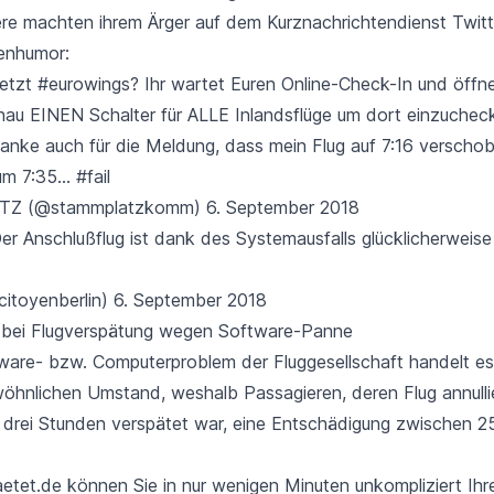
ere machten ihrem Ärger auf dem Kurznachrichtendienst Twitt
enhumor:
jetzt
#eurowings
? Ihr wartet Euren Online-Check-In und öffn
au EINEN Schalter für ALLE Inlandsflüge um dort einzuche
Danke auch für die Meldung, dass mein Flug auf 7:16 verscho
um 7:35...
#fail
Z (@stammplatzkomm)
6. September 2018
Der Anschlußflug ist dank des Systemausfalls glücklicherweis
itoyenberlin)
6. September 2018
 bei Flugverspätung wegen Software-Panne
ware- bzw. Computerproblem der Fluggesellschaft handelt es
öhnlichen Umstand, weshalb Passagieren, deren Flug annulli
drei Stunden verspätet war, eine Entschädigung zwischen 
aetet.de können Sie in nur wenigen Minuten unkompliziert Ihr