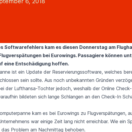
ptember 6, 2018
es Softwarefehlers kam es diesen Donnerstag am
Flugh
Flugverspätungen bei Eurowings. Passagiere können un
f eine Entschädigung hoffen.
Panne ist ein Update der Reservierungssoftware, welches bere
chlossen sein sollte. Aus noch unbekannten Gründen verzöge
 bei der Lufthansa-Tochter jedoch, weshalb der Online Check-
 Daraufhin bildeten sich lange Schlangen an den Check-In Sch
Computerpanne kam es bei
Eurowings
zu Flugverspätungen, a
nternehmens war einige Zeit lang nicht erreichbar. Wie ein S
de das Problem am Nachmittag behoben.