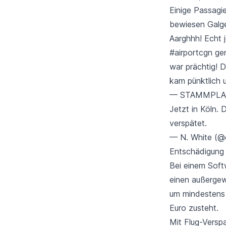
Einige Passagi
bewiesen Galg
Aarghhh! Echt 
#airportcgn
gen
war prächtig! 
kam pünktlich 
— STAMMPLAT
Jetzt in Köln. 
verspätet.
— N. White (@c
Entschädigung
Bei einem Soft
einen außergew
um mindestens 
Euro zusteht.
Mit Flug-Versp