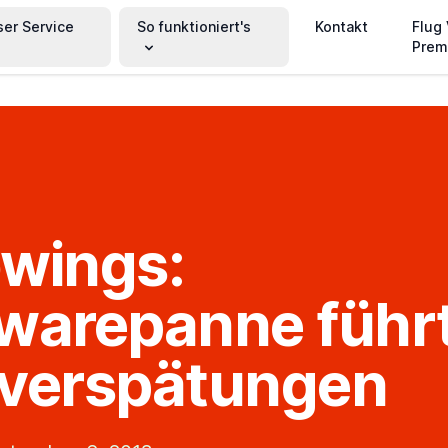
ser Service
So funktioniert's
Kontakt
Flug
Prem
wings:
warepanne führ
gverspätungen