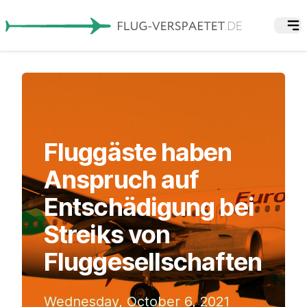
Fluggäste haben
Anspruch auf
Entschädigung bei
Streiks von
Fluggesellschaften
Wednesday, October 6, 2021