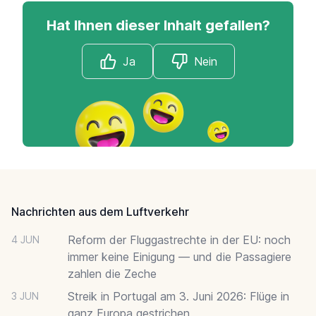
Hat Ihnen dieser Inhalt gefallen?
Ja
Nein
Footer
Nachrichten aus dem Luftverkehr
Reform der Fluggastrechte in der EU: noch
4 JUN
immer keine Einigung — und die Passagiere
zahlen die Zeche
Streik in Portugal am 3. Juni 2026: Flüge in
3 JUN
ganz Europa gestrichen