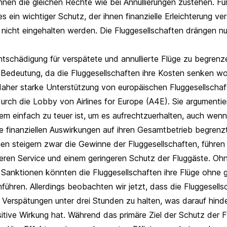
nen die gleichen Rechte wie bei Annullierungen zustehen. Für
es ein wichtiger Schutz, der ihnen finanzielle Erleichterung v
 nicht eingehalten werden. Die Fluggesellschaften drängen nu
ntschädigung für verspätete und annullierte Flüge
zu begrenze
edeutung, da die Fluggesellschaften ihre Kosten senken wol
daher starke Unterstützung von europäischen Fluggesellschaf
urch die Lobby von Airlines for Europe (A4E). Sie argumentie
tem einfach zu teuer ist, um es aufrechtzuerhalten, auch we
e finanziellen Auswirkungen auf ihren Gesamtbetrieb begrenz
n steigern zwar die Gewinne der Fluggesellschaften, führen 
eren Service und einem geringeren Schutz der Fluggäste. Ohn
 Sanktionen könnten die Fluggesellschaften ihre Flüge ohne 
führen. Allerdings beobachten wir jetzt, dass die Fluggesells
, Verspätungen unter drei Stunden zu halten, was darauf hind
tive Wirkung hat. Während das primäre Ziel der Schutz der Fl