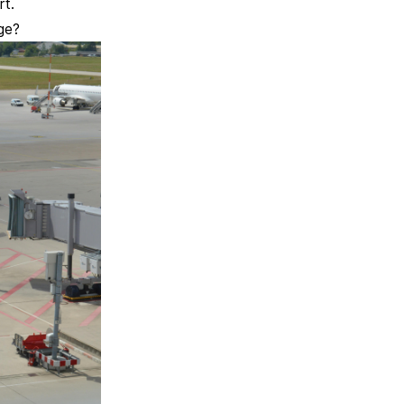
rt.
ge?