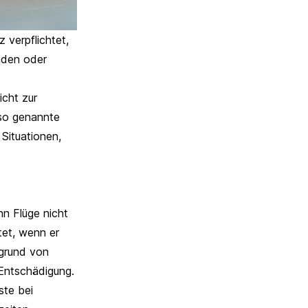
 verpflichtet,
nden oder
icht zur
 so genannte
Situationen,
n Flüge nicht
tet, wenn er
fgrund von
Entschädigung.
ste bei