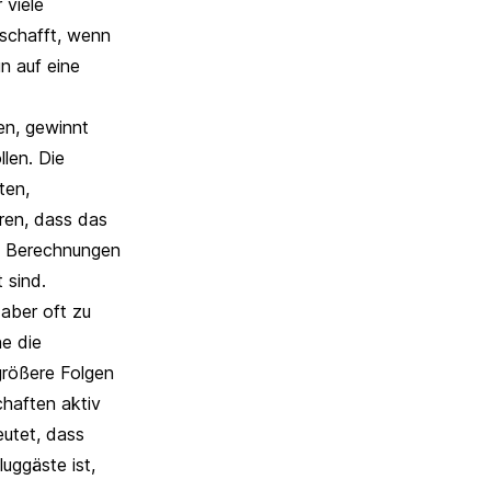
 viele
erschafft, wenn
n auf eine
n, gewinnt
len. Die
ten,
ren, dass das
nn Berechnungen
t sind
.
aber oft zu
e die
größere Folgen
chaften aktiv
eutet, dass
uggäste ist,