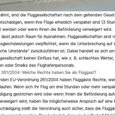
wähnt, sind die Fluggesellschaften nach dem geltenden Gesetz
ntschädigen, wenn ihre Flüge erheblich verspätet sind (3 Stu
ert werden oder wenn ihnen die Beförderung verweigert wird.
 lässt jedoch Raum für Ausnahmen. Fluggesellschaften sind n
sgleichsleistungen verpflichtet, wenn die Unterbrechung auf
che Umstände“ zurückzuführen ist. Dabei handelt es sich um 
ggesellschaft keinen Einfluss hat, wie z. B. schlechtes Wetter,
ken oder Streiks des Flughafenpersonals.
 261/2004: Welche Rechte haben Sie als Fluggast?
enden EU-Verordnung 261/2004 haben Fluggäste Rechte, wen
rlaufen. Wenn sich Ihr Flug um drei Stunden oder mehr verspä
igung gestrichen wird oder wenn Ihnen die Beförderung au
rweigert wird, haben Sie möglicherweise Anspruch auf eine 
chädigung stellt die Verordnung auch sicher, dass die Fluggä