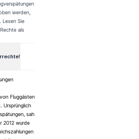
lugverspätungen
hoben werden,
. Lesen Sie
 Rechte als
errechte!
hungen
 von Fluggästen
. Ursprünglich
rspätungen, sah
er 2012 wurde
leichszahlungen