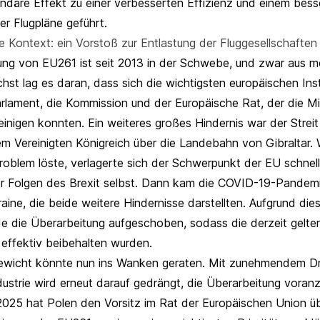
undäre Effekt zu einer verbesserten Effizienz und einem bess
 Flugpläne geführt.
e Kontext: ein Vorstoß zur Entlastung der Fluggesellschaften
ung von EU261 ist seit 2013 in der Schwebe, und zwar aus m
st lag es daran, dass sich die wichtigsten europäischen Inst
rlament, die Kommission und der Europäische Rat, der die Mi
t einigen konnten. Ein weiteres großes Hindernis war der Strei
m Vereinigten Königreich über die Landebahn von Gibraltar.
roblem löste, verlagerte sich der Schwerpunkt der EU schnell
r Folgen des Brexit selbst. Dann kam die COVID-19-Pandemi
raine, die beide weitere Hindernisse darstellten. Aufgrund die
de die Überarbeitung aufgeschoben, sodass die derzeit gelt
 effektiv beibehalten wurden.
ewicht könnte nun ins Wanken geraten. Mit zunehmendem Dr
dustrie wird erneut darauf gedrängt, die Überarbeitung voranz
2025 hat Polen den Vorsitz im Rat der Europäischen Union