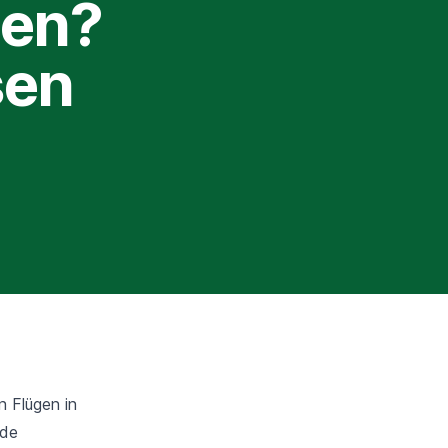
den?
sen
n Flügen in
nde