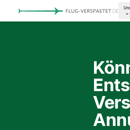
Un
Könn
Ents
Vers
Annu