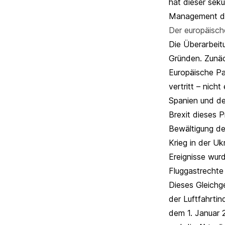
hat dieser sek
Management der
Der europäisch
Die Überarbeit
Gründen. Zunäch
Europäische Pa
vertritt – nich
Spanien und de
Brexit dieses P
Bewältigung de
Krieg in der Uk
Ereignisse wur
Fluggastrechte
Dieses Gleichg
der Luftfahrtin
dem 1. Januar 