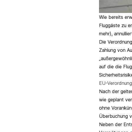
Wie bereits er
Fluggäste zu e
mehr), annulli
Die Verordnung
Zahlung von Au
„außergewöhnli
auf die die Flu
Sicherheitsrisi
EU-Verordnung
Nach der gelt
wie geplant ve
ohne Vorankünd
Überbuchung ve
Neben der Ents