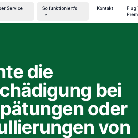
ser Service
So funktioniert's
Kontakt
Flug
Prem
te die
chädigung bei
pätungen oder
llierungen von