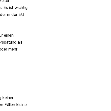
eiten,
 Es ist wichtig
oder in der EU
r einen
rspätung als
oder mehr
g keinen
n Fällen kleine