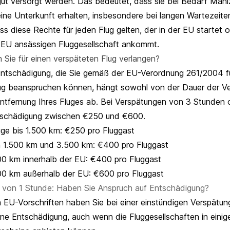
ut versorgt werden. Das bedeutet, dass sie bei Bedarf Mahlz
ne Unterkunft erhalten, insbesondere bei langen Wartezeiten.
s diese Rechte für jeden Flug gelten, der in der EU startet 
er EU ansässigen Fluggesellschaft ankommt.
n Sie für einen verspäteten Flug verlangen?
ntschädigung, die Sie gemäß der EU-Verordnung 261/2004 fü
ug beanspruchen können, hängt sowohl von der Dauer der Ve
ntfernung Ihres Fluges ab. Bei Verspätungen von 3 Stunden 
ntschädigung zwischen €250 und €600.
üge bis 1.500 km: €250 pro Fluggast
n 1.500 km und 3.500 km: €400 pro Fluggast
00 km innerhalb der EU: €400 pro Fluggast
00 km außerhalb der EU: €600 pro Fluggast
 von 1 Stunde: Haben Sie Anspruch auf Entschädigung?
 EU-Vorschriften haben Sie bei einer einstündigen Verspätun
ne Entschädigung, auch wenn die Fluggesellschaften in einige