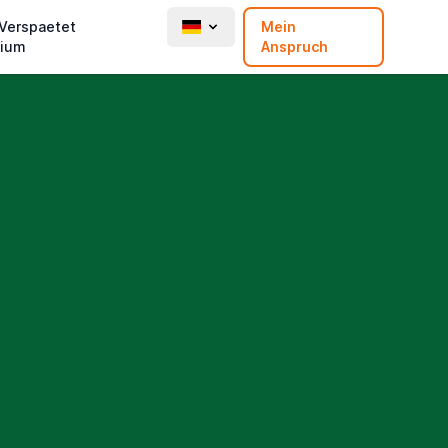
 Verspaetet
Mein
ium
Anspruch