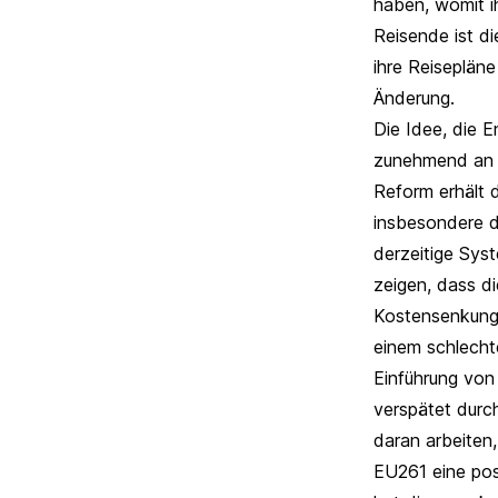
haben, womit ih
Reisende ist di
ihre Reisepläne
Änderung.
Die Idee, die
E
zunehmend an B
Reform erhält 
insbesondere d
derzeitige Sys
zeigen, dass
di
Kostensenkunge
einem schlecht
Einführung von
verspätet durch
daran arbeiten
EU261 eine posi