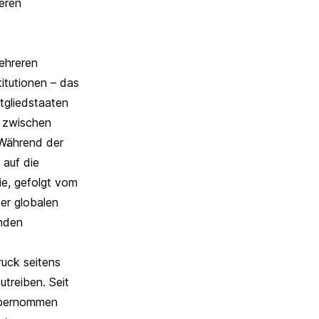
eren
ehreren
itutionen – das
tgliedstaaten
t zwischen
 Während der
 auf die
e, gefolgt vom
ser globalen
enden
uck seitens
utreiben. Seit
 übernommen