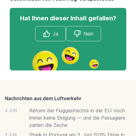
Hat Ihnen dieser Inhalt gefallen?
Ja
Nein
Footer
Nachrichten aus dem Luftverkehr
Reform der Fluggastrechte in der EU: noch
4 JUN
immer keine Einigung — und die Passagiere
zahlen die Zeche
Streik in Portugal am 3. Juni 2026: Flüge in
3 JUN