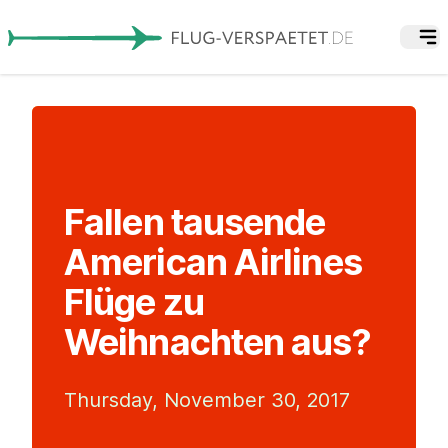
Fallen tausende
American Airlines
Flüge zu
Weihnachten aus?
Thursday, November 30, 2017