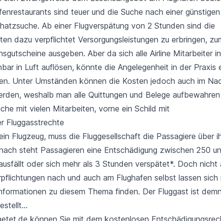
enrestaurants sind teuer und die Suche nach einer günstigen 
Schatzsuche. Ab einer Flugverspätung von 2 Stunden sind die
ten dazu verpflichtet Versorgungsleistungen zu erbringen, zu
sgutscheine ausgeben. Aber da sich alle Airline Mitarbeiter in
nbar in Luft auflösen, könnte die Angelegenheit in der Praxis
en. Unter Umständen können die Kosten jedoch auch im Nac
erden, weshalb man alle Quittungen und Belege aufbewahren s
er Fluggasstrechte
ein Flugzeug, muss die Fluggesellschaft die
Passagiere über i
nach steht Passagieren eine Entschädigung zwischen 250 u
usfällt oder sich mehr als 3 Stunden verspätet*. Doch nicht al
rpflichtungen nach und auch am Flughafen selbst lassen sich 
nformationen zu diesem Thema finden. Der Fluggast ist dem
stellt...
aetet.de
können Sie mit dem kostenlosen Entschädigungsrech