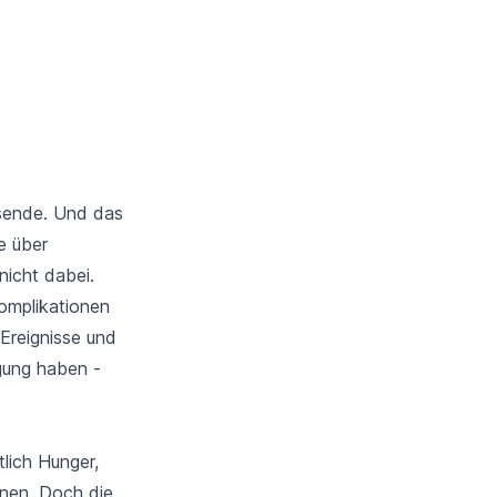
eisende. Und das
e über
nicht dabei.
omplikationen
Ereignisse und
igung haben -
lich Hunger,
nen. Doch die