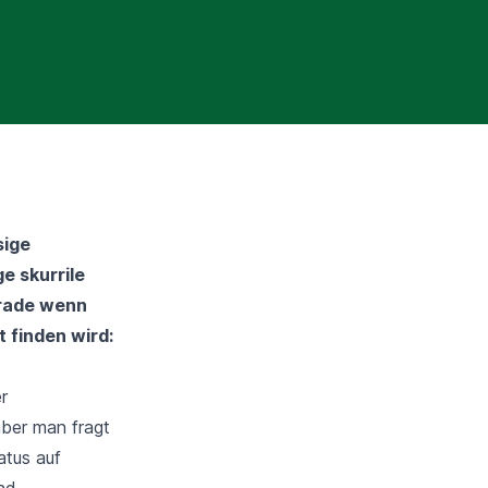
sige
e skurrile
erade wenn
t finden wird:
r
ber man fragt
atus auf
nd