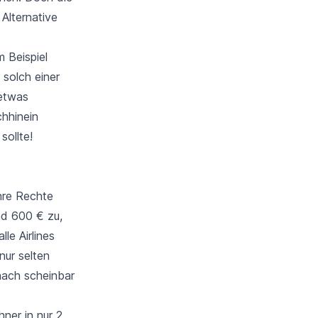
Alternative
m Beispiel
 solch einer
 etwas
hhinein
ollte!
hre Rechte
nd 600 € zu,
le Airlines
nur selten
nach scheinbar
ner in nur 2