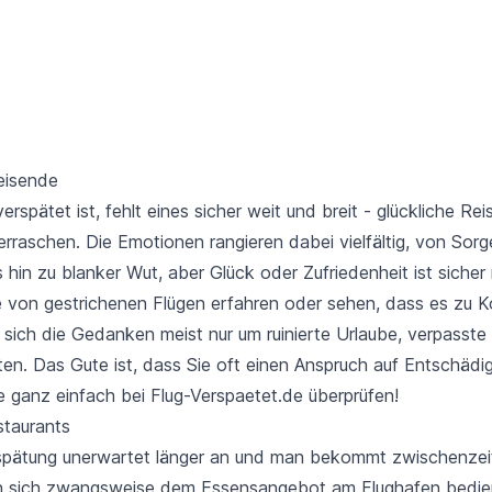
Reisende
erspätet ist, fehlt eines sicher weit und breit - glückliche R
erraschen. Die Emotionen rangieren dabei vielfältig, von Sorg
hin zu blanker Wut, aber Glück oder Zufriedenheit ist sicher 
von gestrichenen Flügen erfahren oder sehen, dass es zu K
sich die Gedanken meist nur um ruinierte Urlaube, verpasste 
ten. Das Gute ist, dass Sie oft einen Anspruch auf Entschäd
e ganz einfach bei Flug-Verspaetet.de überprüfen
!
staurants
spätung unerwartet länger an und man bekommt zwischenzeit
 sich zwangsweise dem Essensangebot am Flughafen bedie