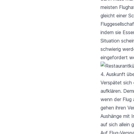
meisten Flughaf
gleicht einer 
Fluggesellschaf
indem sie Essen
Situation schei
schwierig werd
eingefordert w
4. Auskunft üb
Verspätet sich 
aufklären. Dem
wenn der Flug a
gehen ihren Ve
Aushänge mit I
auf sich allein ge
Auf
Flug-Versp