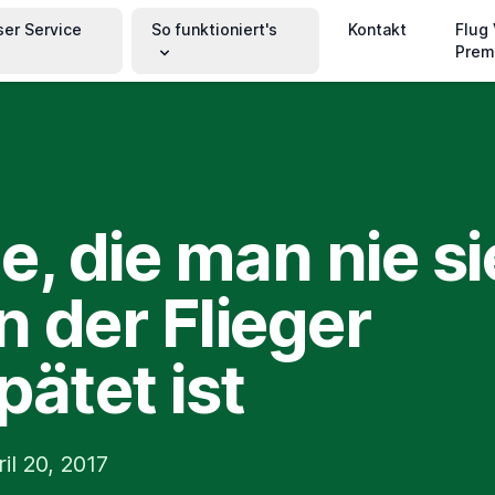
ser Service
So funktioniert's
Kontakt
Flug
Prem
e, die man nie si
 der Flieger
pätet ist
il 20, 2017