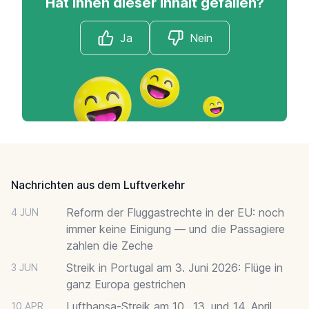
Hat Ihnen dieser Inhalt gefallen?
Ja
Nein
Footer
Nachrichten aus dem Luftverkehr
Reform der Fluggastrechte in der EU: noch
4 JUN
immer keine Einigung — und die Passagiere
zahlen die Zeche
Streik in Portugal am 3. Juni 2026: Flüge in
3 JUN
ganz Europa gestrichen
Lufthansa-Streik am 10., 13. und 14. April
10 APR