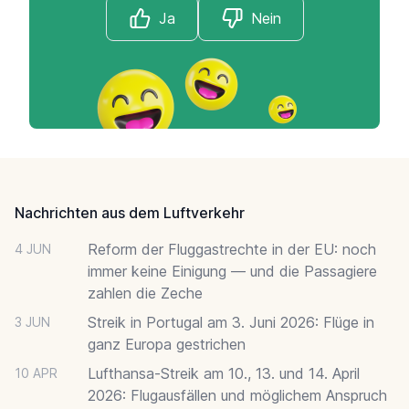
Ja
Nein
Footer
Nachrichten aus dem Luftverkehr
Reform der Fluggastrechte in der EU: noch
4 JUN
immer keine Einigung — und die Passagiere
zahlen die Zeche
Streik in Portugal am 3. Juni 2026: Flüge in
3 JUN
ganz Europa gestrichen
Lufthansa-Streik am 10., 13. und 14. April
10 APR
2026: Flugausfällen und möglichem Anspruch