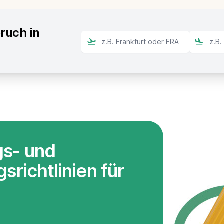
ruch in
gs- und
srichtlinien für