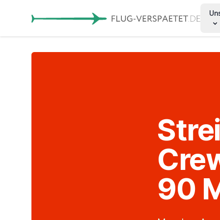
Un
Stre
Crew
90 M