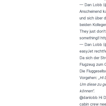
— Dan Lobb (
Anscheinend ka
und sich über 
beiden Kollege
They just don't
something!!
ht
— Dan Lobb (
easyJet rechtf
Da sich der Str
Flugzeug zum G
Die Fluggesell
Vorgehen:
„Hi 
Um diese zu g
können“.
@danlobb
Hi Da
cabin crew nee