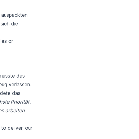
n auspackten
sich die
les or
, musste das
eug verlassen.
ndete das
ste Priorität.
n arbeiten
to deliver, our