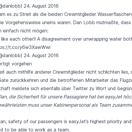
@danlobb)
24. August 2016
m es zu Streit als die beiden Crewmitglieder Wasserflasche
die Vorgehensweise uneins waren. Dan Lobb mutmaßte, dass 
n einfach nicht mögen:
 like each other!! A disagreement over unwrapping water bott
tps://t.co/y6w3XawWwi
@danlobb)
24. August 2016
ertigt vorgehen
eit auch mithilfe anderer Crewmitglieder nicht schlichten lies
ate zurückkehren und die betroffenen Mitarbeiter das Flugz
schaft meldete sich ebenfalls über Twitter zu Wort und begrü
Dan, die Sicherheit für unsere Passagiere hat bei easyJet höch
ewährleisten muss unser Kabinenpersonal als Team zusamme
n, safety of our passengers is easyJet’s highest priority and 
d to be able to work as a team.