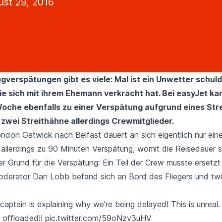
st 29, 2016
gverspätungen gibt es viele: Mal ist ein Unwetter schuld
die sich mit ihrem Ehemann verkracht hat
. Bei
easyJet
ka
che ebenfalls zu einer Verspätung aufgrund eines Strei
 zwei Streithähne allerdings Crewmitglieder.
ndon Gatwick nach Belfast dauert an sich eigentlich nur eine
llerdings zu 90 Minuten Verspätung, womit die Reisedauer s
er Grund für die Verspätung: Ein Teil der Crew musste ersetz
oderator Dan Lobb befand sich an Bord des Fliegers und twit
captain is explaining why we're being delayed! This is unreal.
 offloaded!!
pic.twitter.com/59oNzv3uHV