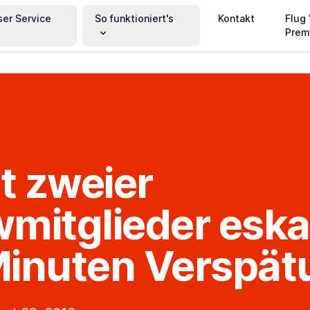
ser Service
So funktioniert's
Kontakt
Flug
Prem
it zweier
mitglieder eskal
inuten Verspät