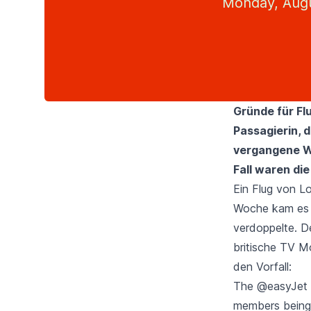
Monday, Augu
Gründe für Flu
Passagierin, 
vergangene Wo
Fall waren die
Ein Flug von Lo
Woche kam es a
verdoppelte. D
britische TV M
den Vorfall:
The
@easyJet
members being