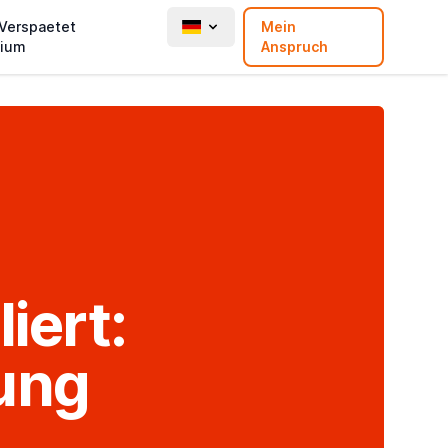
 Verspaetet
Mein
ium
Anspruch
iert:
ung