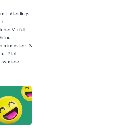
nt. Allerdings
en
cher Vorfall
rline,
on mindestens 3
er Pilot
assagiere