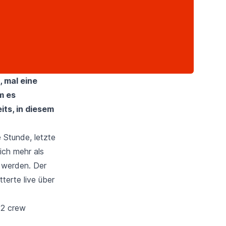
, mal
eine
m es
ts, in diesem
 Stunde, letzte
ich mehr als
t werden. Der
terte live über
 2 crew