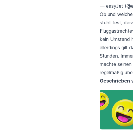
— easyJet (@
Ob und welche 
steht fest, da
Fluggastrechte
kein
Umstand h
allerdings gilt
Stunden. Immerh
machte seinen 
regelmäßig über
Geschrieben