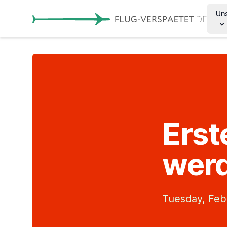
Un
Erst
werd
Tuesday, Feb