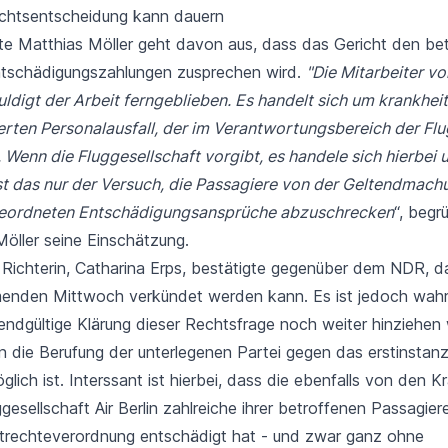
ichtsentscheidung kann dauern
te Matthias Möller geht davon aus, dass das Gericht den be
ntschädigungszahlungen zusprechen wird.
"Die Mitarbeiter vo
uldigt der Arbeit ferngeblieben. Es handelt sich um krankhei
tierten Personalausfall, der im Verantwortungsbereich der Fl
. Wenn die Fluggesellschaft vorgibt, es handele sich hierbei
st das nur der Versuch, die Passagiere von der Geltendmachu
geordneten Entschädigungsansprüche abzuschrecken
“, begr
öller seine Einschätzung.
Richterin, Catharina Erps,
bestätigte gegenüber dem NDR
, d
nden Mittwoch verkündet werden kann. Es ist jedoch wahrs
endgültige Klärung dieser Rechtsfrage noch weiter hinziehen 
n die Berufung der unterlegenen Partei gegen das erstinstanzl
lich ist. Interssant ist hierbei, dass die ebenfalls von den Kr
gesellschaft Air Berlin zahlreiche ihrer betroffenen Passagier
rechteverordnung entschädigt hat - und zwar ganz ohne