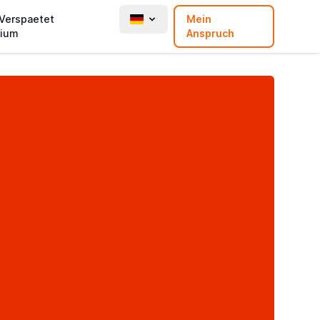
 Verspaetet
Mein
ium
Anspruch