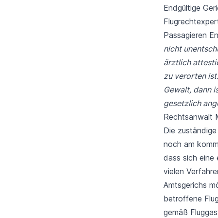
Endgültige Ger
Flugrechtexper
Passagieren E
nicht unentsch
ärztlich attes
zu verorten ist
Gewalt, dann i
gesetzlich an
Rechtsanwalt M
Die zuständige 
noch am komme
dass sich eine 
vielen Verfahre
Amtsgerichs mög
betroffene Flug
gemäß Fluggast