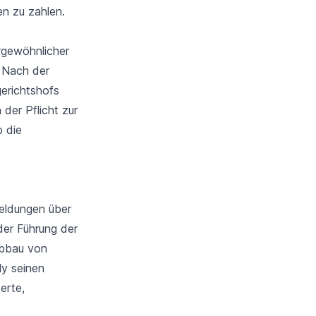
en zu zahlen.
rgewöhnlicher
. Nach der
erichtshofs
der Pflicht zur
b die
eldungen über
 der Führung der
Abbau von
ly seinen
erte,