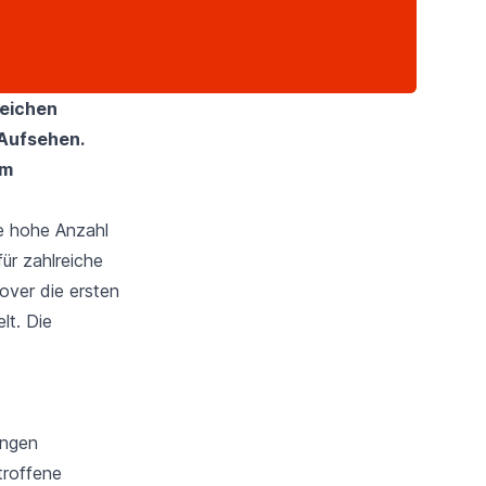
reichen
 Aufsehen.
em
e hohe Anzahl
ür zahlreiche
over die ersten
lt. Die
ungen
troffene