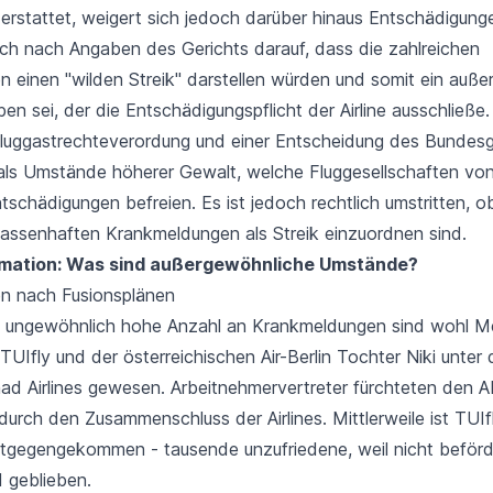
erstattet, weigert sich jedoch darüber hinaus Entschädigung
sich nach Angaben des Gerichts darauf, dass die zahlreichen
 einen "wilden Streik" darstellen würden und somit ein auße
n sei, der die Entschädigungspflicht der Airline ausschließe
luggastrechteverordung und einer Entscheidung des Bundesg
 als Umstände höherer Gewalt, welche Fluggesellschaften von 
schädigungen befreien. Es ist jedoch rechtlich umstritten, o
assenhaften Krankmeldungen als Streik einzuordnen sind.
rmation: Was sind außergewöhnliche Umstände?
n nach Fusionsplänen
ie ungewöhnlich hohe Anzahl an Krankmeldungen sind wohl M
TUIfly und der österreichischen Air-Berlin Tochter Niki unter
had Airlines gewesen. Arbeitnehmervertreter fürchteten den 
durch den Zusammenschluss der Airlines. Mittlerweile ist TUIf
ntgegengekommen - tausende unzufriedene, weil nicht beförd
d geblieben.