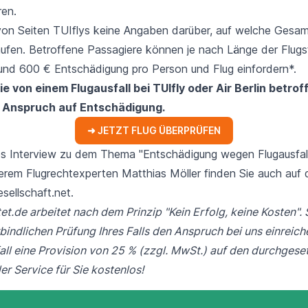
ren.
 von Seiten TUIflys keine Angaben darüber, auf welche Gesa
aufen. Betroffene Passagiere können je nach Länge der Flugs
und 600 € Entschädigung
pro Person und Flug einfordern*.
 von einem Flugausfall bei TUIfly oder Air Berlin betrof
en Anspruch auf Entschädigung.
➜ JETZT FLUG ÜBERPRÜFEN
hes Interview zu dem Thema "Entschädigung wegen Flugausfall
serem Flugrechtexperten Matthias Möller finden Sie auch auf 
esellschaft.net.
t.de arbeitet nach dem Prinzip "Kein Erfolg, keine Kosten". 
bindlichen Prüfung Ihres Falls den Anspruch bei uns einreich
fall eine Provision von 25 % (zzgl. MwSt.) auf den durchgese
er Service für Sie kostenlos!