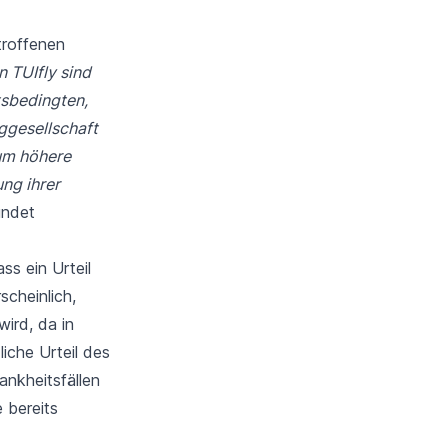
troffenen
n TUIfly sind
tsbedingten,
uggesellschaft
 um höhere
ng ihrer
ündet
ass ein Urteil
cheinlich,
wird, da in
iche Urteil des
ankheitsfällen
e bereits