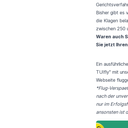
Gerichtsverfah
Bisher gibt es
die Klagen bel
zwischen 250 
Waren auch Sie
Sie jetzt Ihr
Ein ausführlic
TUIfly" mit un
Webseite
flugg
*Flug-Verspaete
nach der unver
nur im Erfolgs
ansonsten ist d