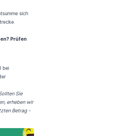
mtsumme sich
trecke
fen? Prüfen
 bei
der
Sollten Sie
en, erheben wir
tzten Betrag -