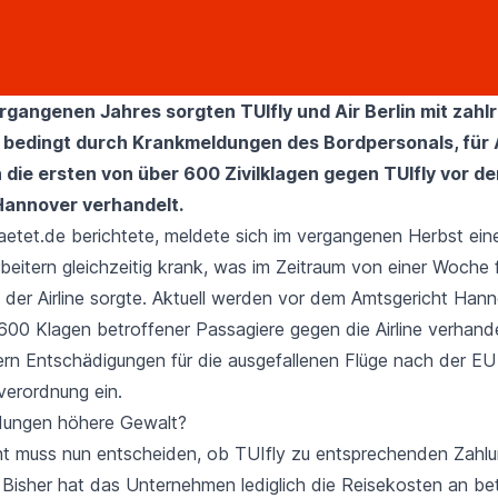
ergangenen Jahres sorgten
TUIfly
und
Air Berlin
mit zahl
, bedingt durch Krankmeldungen des Bordpersonals, für
die ersten von über 600 Zivilklagen gegen TUIfly vor d
Hannover verhandelt.
aetet.de berichtete,
meldete sich im vergangenen Herbst ein
beitern gleichzeitig krank, was im Zeitraum von einer Woche f
i der Airline sorgte. Aktuell werden vor dem Amtsgericht Hann
600 Klagen betroffener Passagiere gegen die Airline verhande
ern Entschädigungen für die ausgefallenen Flüge nach der
EU
verordnung
ein.
dungen höhere Gewalt?
t muss nun entscheiden, ob TUIfly zu entsprechenden Zahl
t. Bisher hat das Unternehmen lediglich die Reisekosten an be