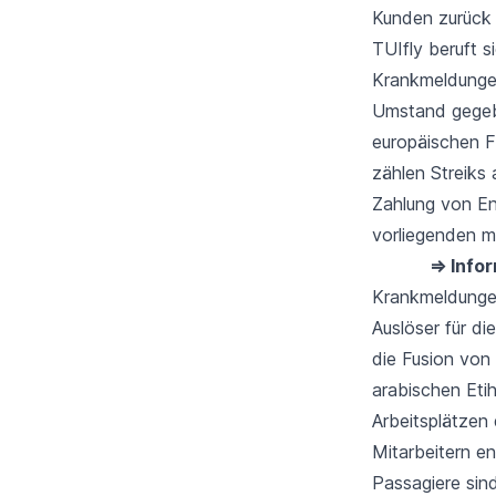
Kunden zurück 
TUIfly beruft 
Krankmeldungen
Umstand gegebe
europäischen F
zählen Streiks
Zahlung von Ent
vorliegenden m
⇒ Info
Krankmeldunge
Auslöser für d
die Fusion von 
arabischen Eti
Arbeitsplätzen 
Mitarbeitern e
Passagiere sin