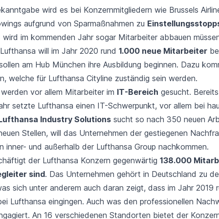
ekanntgabe wird es bei Konzernmitgliedern wie
Brussels Airlin
owings
aufgrund von Sparmaßnahmen zu
Einstellungsstopp
s
wird im kommenden Jahr sogar Mitarbeiter abbauen müssen
Lufthansa
will im Jahr 2020 rund
1.000 neue Mitarbeiter
be
sollen am Hub München ihre Ausbildung beginnen. Dazu ko
en, welche für
Lufthansa Cityline
zuständig sein werden.
 werden vor allem Mitarbeiter im
IT-Bereich
gesucht. Bereits
hr setzte Lufthansa einen IT-Schwerpunkt, vor allem bei hau
Lufthansa Industry Solutions
sucht so nach 350 neuen Arb
r neuen Stellen, will das Unternehmen der gestiegenen Nachfr
en inner- und außerhalb der Lufthansa Group nachkommen.
häftigt der Lufthansa Konzern gegenwärtig
138.000 Mitarb
gleiter sind
. Das Unternehmen gehört in Deutschland zu de
was sich unter anderem auch daran zeigt, dass im Jahr 2019 
i Lufthansa eingingen. Auch was den professionellen Nach
engagiert. An 16 verschiedenen Standorten bietet der Konzern