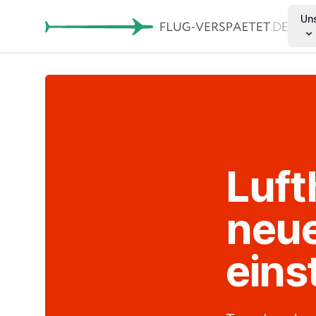
Un
Luft
neue
eins