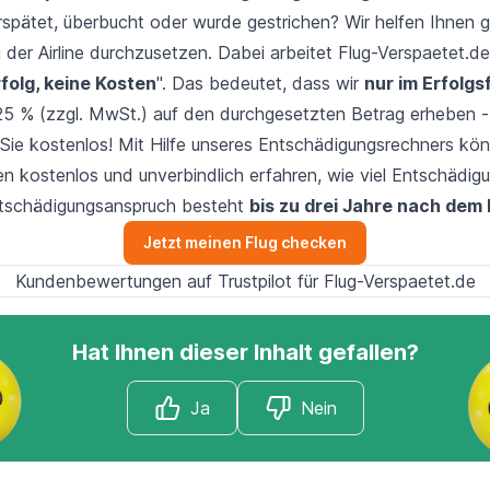
rspätet
,
überbucht
oder wurde
gestrichen
? Wir helfen Ihnen 
i der Airline durchzusetzen. Dabei arbeitet Flug-Verspaetet.
rfolg, keine Kosten
". Das bedeutet, dass wir
nur im Erfolgsf
25 % (zzgl. MwSt.) auf den durchgesetzten Betrag erheben -
 Sie kostenlos! Mit Hilfe unseres Entschädigungsrechners kön
n kostenlos und unverbindlich erfahren, wie viel Entschädig
ntschädigungsanspruch besteht
bis zu drei Jahre nach dem 
Jetzt meinen Flug checken
Kundenbewertungen auf Trustpilot für Flug-Verspaetet.de
Hat Ihnen dieser Inhalt gefallen?
Ja
Nein