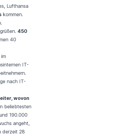
es
, Lufthansa
s
kommen.
.
grüßen.
450
mmen 40
 im
sinternen IT-
eitnehmern.
age nach IT-
eiter, wovon
n beliebtesten
rund 190.000
wuchs angeht,
 derzeit 28