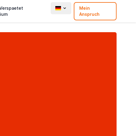
 Verspaetet
Mein
ium
Anspruch