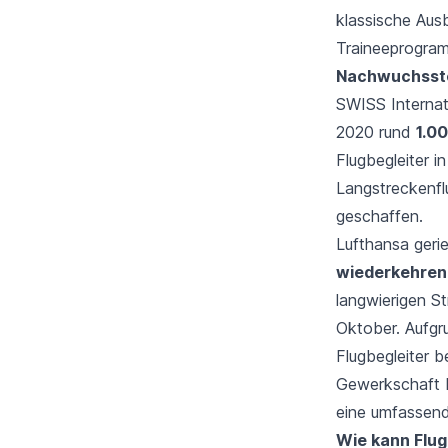
klassische Aus
Traineeprogra
Nachwuchsste
SWISS Internati
2020 rund
1.0
Flugbegleiter i
Langstreckenfl
geschaffen.
Lufthansa gerie
wiederkehrend
langwierigen S
Oktober. Aufgr
Flugbegleiter 
Gewerkschaft b
eine umfassen
Wie kann Flug