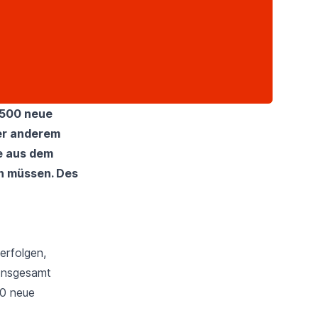
.500 neue
ter anderem
e aus dem
n müssen. Des
erfolgen,
 Insgesamt
00 neue