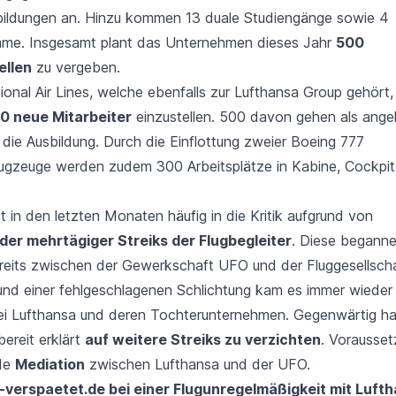
bildungen an. Hinzu kommen 13 duale Studiengänge sowie 4
mme. Insgesamt plant das Unternehmen dieses Jahr
500
llen
zu vergeben.
onal Air Lines, welche ebenfalls zur Lufthansa Group gehört,
00 neue Mitarbeiter
einzustellen. 500 davon gehen als ang
n die Ausbildung. Durch die Einflottung zweier Boeing 777
ugzeuge werden zudem 300 Arbeitsplätze in Kabine, Cockpit
t in den letzten Monaten häufig in die Kritik aufgrund von
er mehrtägiger Streiks der Flugbegleiter
. Diese begann
treits zwischen der Gewerkschaft UFO und der Fluggesellscha
und einer fehlgeschlagenen Schlichtung kam es immer wieder 
bei Lufthansa und deren Tochterunternehmen. Gegenwärtig hat
ereit erklärt
auf weitere Streiks zu verzichten
. Vorausset
de
Mediation
zwischen Lufthansa und der UFO.
-verspaetet.de bei einer Flugunregelmäßigkeit mit Luft