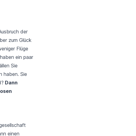
 Ausbruch der
ber zum Glück
weniger Flüge
 haben ein paar
llen Sie
n haben. Sie
d?
Dann
losen
gesellschaft
ann einen