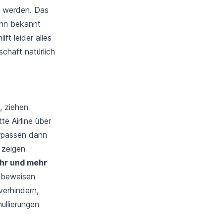
k
werden. Das
ginn bekannt
ft leider alles
schaft natürlich
, ziehen
e Airline über
rpassen dann
 zeigen
ehr und mehr
t beweisen
verhindern,
ullierungen