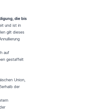
igung, die bis
t und ist in
en gilt dieses
Annullierung
ch auf
pen gestaffelt
äischen Union,
ßerhalb der
etern
der