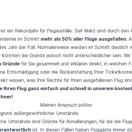
ist ein Rekordjahr für
Flugausfälle
. Seit März sind durch den
andemie im Schnitt
mehr als 50% aller Flüge ausgefallen.
A
edes Jahr der Fall. Normalerweise werden im Schnitt deutlich 
ür könnten die Gründe jedoch nicht unterschiedlicher sein. Wir
n Gründe
für Sie gesammelt und erklären direkt, in welchen Fä
ine
Entschädigung
oder die
Rückerstattung
Ihrer Ticketkoste
irekt wissen, was Ihre Rechte für Ihren ausgefallenen Flug sin
e Ihren Flug ganz einfach und schnell in unserem kosten
hner!
Meinen Anspruch prüfen
ufgrund außergewöhnlicher Umstände
che Umstände
sind Gründe für Annullierungen, für die die Flug
verantwortlich
ist. In diesen Fällen haben Fluggäste immer d