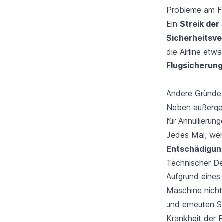
Probleme am F
Ein
Streik der
Sicherheitsve
die Airline et
Flugsicherun
Andere Gründe f
Neben außergew
für Annullierun
Jedes Mal, wenn
Entschädigung
Technischer D
Aufgrund eine
Maschine nicht
und erneuten S
Krankheit der 