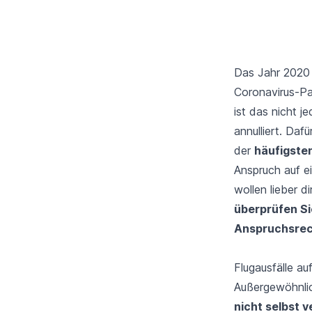
Das Jahr 2020 
Coronavirus-P
ist das nicht j
annulliert. Daf
der
häufigste
Anspruch auf e
wollen lieber d
überprüfen Si
Anspruchsrec
Flugausfälle a
Außergewöhnli
nicht selbst 