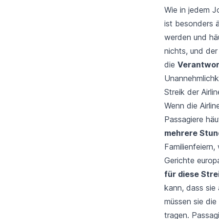
Wie in jedem J
ist besonders ä
werden und hä
nichts, und der
die
Verantwort
Unannehmlichke
Streik der Airl
Wenn die
Airli
Passagiere häuf
mehrere Stun
Familienfeiern,
Gerichte europ
für diese Stre
kann, dass sie 
müssen sie die
tragen. Passag