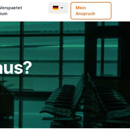
 Verspaetet
Mein
ium
Anspruch
aus?