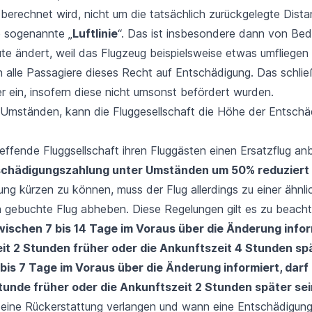
berechnet wird, nicht um die tatsächlich zurückgelegte Dista
 sogenannte „
Luftlinie
“. Das ist insbesondere dann von Be
ute
ändert, weil das Flugzeug beispielsweise etwas umfliegen
 alle Passagiere dieses Recht auf Entschädigung. Das schlie
er
ein, insofern diese nicht umsonst befördert wurden.
Umständen, kann die Fluggesellschaft die Höhe der Entschä
effende Fluggsellschaft ihren Fluggästen einen Ersatzflug anb
schädigungszahlung unter Umständen um 50% reduziert
ng kürzen zu können, muss der Flug allerdings zu einer ähnli
ch gebuchte Flug abheben. Diese Regelungen gilt es zu beacht
ischen 7 bis 14 Tage im Voraus über die Änderung inform
it 2 Stunden früher oder die Ankunftszeit 4 Stunden spä
bis 7 Tage im Voraus über die Änderung informiert, darf
Stunde früher oder die Ankunftszeit 2 Stunden später sei
eine Rückerstattung verlangen und wann eine Entschädigun