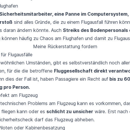
lughafen
 Sicherheitsmitarbeiter, eine Panne im Computersystem, 
rstoß
sind alles Gründe, die zu einem Flugausfall führen kön
was daran ändern könnte. Auch
Streiks des Bodenpersonals 
g
können häufig zu Chaos am Flughafen und damit zu Flugausf
Meine Rückerstattung fordern
ür Flugausfälle
öhnlichen Umständen, gibt es selbstverständlich noch alle
gen, für die die betroffene
Fluggesellschaft direkt verantwo
 dies der Fall ist, haben Passagiere ein Recht auf
bis zu 6
 pro Person.
efekt am Flugzeug
s
technischen Problems
am Flugzeug kann es vorkommen, das
 fliegen kann oder es
schlicht zu unsicher
wäre. Erst nach 
icherheitscheck darf das Flugzeug abheben.
Piloten oder Kabinenbesatzung