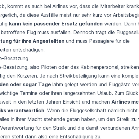
ob, kommt es auch bei Airlines vor, dass die
Mitarbeiter kran
rgerlich, da diese Ausfälle meist nur sehr kurz vor Arbeitsbe
ufig
kann kein passender Ersatz gefunden
werden. Dann hil
 betroffene Flug muss ausfallen. Dennoch trägt die Fluggesell
ung für ihre Angestellten
und muss Passagiere für die
iten entschädigen.
ine-Besatzung
ne-Besatzung
, also Piloten oder das Kabinenpersonal, streiken
ig den Kürzeren. Je nach Streikbeteiligung kann eine komplett
den oder sogar Tage
lahm gelegt werden und Fluggäste ve
 wichtige Termine oder ihren langersehnten Urlaub. Zum Glück
aweit in den letzten Jahren Einsicht und machen
Airlines m
iks verantwortlich
. Wenn die Fluggesellschaft nämlich nich
alles in ihrer Macht stehende getan haben, um den Streik zu 
 Verantwortung für den Streik und die damit verbundenen Ann
ieren steht dann also eine Entschädigung zu.