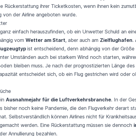
ie Rückerstattung ihrer Ticketkosten, wenn ihnen kein zumut
ug von der Airline angeboten wurde.
ter
 ganz einfach herauszufinden, ob ein
Unwetter
Schuld an eine
bhängig vom
Wetter am Start
, aber auch am
Zielflughafen
.
Flugzeugtyp
ist entscheidend, denn abhängig von der Größe
nter Umständen auch bei starkem Wind noch starten, währe
den bleiben muss. Je nach der prognostizierten Länge des
pazität entscheidet sich, ob ein Flug gestrichen wird oder ob
rüche
ein
Ausnahmejahr für die Luftverkehrsbranche
. In der Ge
es bisher noch keine Pandemie, die den Flugverkehr derart st
at. Selbstverständlich können Airlines nicht für Krankheitsa
 gemacht werden. Eine Rückerstattung müssen sie dennoch
er Annullierung bezahlen.