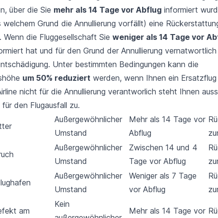
en, über die Sie
mehr als 14 Tage vor Abflug
informiert wurd
 welchem Grund die Annullierung vorfällt) eine Rückerstattung
. Wenn die Fluggesellschaft Sie
weniger als 14 Tage vor Ab
formiert hat und für den Grund der Annullierung vernatwortlich
Entschädigung. Unter bestimmten Bedingungen kann die
gshöhe
um 50% reduziert
werden, wenn Ihnen ein Ersatzflu
irline nicht für die Annullierung verantworlich steht Ihnen auss
für den Flugausfall zu.
Außergewöhnlicher
Mehr als 14 Tage vor
Rü
tter
Umstand
Abflug
zu
Außergewöhnlicher
Zwischen 14 und 4
Rü
ruch
Umstand
Tage vor Abflug
zu
Außergewöhnlicher
Weniger als 7 Tage
Rü
lughafen
Umstand
vor Abflug
zu
Kein
efekt am
Mehr als 14 Tage vor
Rü
außergewöhnlicher