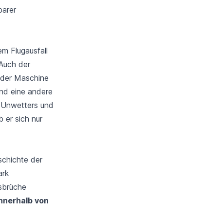
barer
m Flugausfall
 Auch der
 der Maschine
nd eine andere
 Unwetters und
 er sich nur
schichte der
ark
usbrüche
innerhalb von