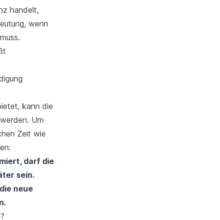
nz handelt,
deutung, wenn
 muss.
ßt
digung
ietet, kann die
werden. Um
chen Zeit wie
en:
iert, darf die
ter sein.
 die neue
n.
g?