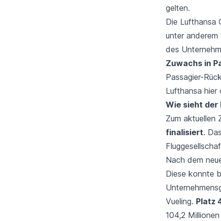
gelten.
Die Lufthansa 
unter anderem
des Unternehme
Zuwachs in P
Passagier-Rück
Lufthansa hier
Wie sieht der
Zum aktuellen 
finalisiert
. Da
Fluggesellscha
Nach dem neues
Diese konnte b
Unternehmensgr
Vueling
.
Platz 
104,2 Millione