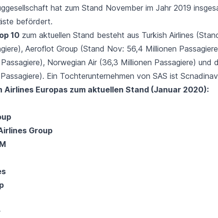
uggesellschaft hat zum Stand November im Jahr 2019 insges
äste befördert.
op 10
zum aktuellen Stand besteht aus
Turkish Airlines
(Stan
agiere), Aeroflot Group (Stand Nov: 56,4 Millionen Passagier
 Passagiere), Norwegian Air (36,3 Millionen Passagiere) und 
 Passagiere). Ein Tochterunternehmen von SAS ist Scnadinavia
n Airlines Europas zum aktuellen Stand (Januar 2020):
oup
Airlines Group
LM
es
p
r