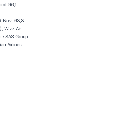
amt 96,1
d Nov: 68,8
e),
Wizz Air
die
SAS Group
n Airlines.