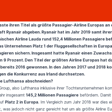
te ihren Titel als größte Passagier-Airline Europas an d
aft
Ryanair
abgeben. Ryanair hat im Jahr 2019 samt ihrer
hischen Airline Lauda rund 152,4 Millionen Passagiere be
as Unternehmen Platz 1 der Fluggesellschaften in Europa
gieren sichern. Insgesamt hatte Ryanair einen Zuwachs
n 9 Prozent. Den Titel der größten Airline Europas hat d
ereits 2016 gewonnen. In den Jahren 2017 und 2018 ko
en die Konkurrenz aus Irland durchsetzen.
te Lufthansa abschneiden?
Group, also
Lufthansa
inklusive ihrer Tochterunternehmen kon
ahr insgesamt
145,2 Millionen Passagiere
befördern. Damit
auf
Platz 2 in Europa
. Im Vergleich zum Jahr 2018 war dies e
, was jedoch nicht ganz gereicht hat um als größte Airline E