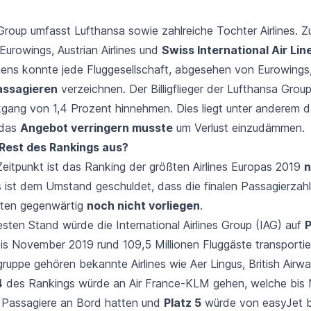
Group umfasst Lufthansa sowie zahlreiche Tochter Airlines. Z
Eurowings
,
Austrian Airlines
und
Swiss International Air Lin
ns konnte jede Fluggesellschaft, abgesehen von Eurowings,
assagieren
verzeichnen. Der Billigflieger der Lufthansa Grou
gang von 1,4 Prozent hinnehmen. Dies liegt unter anderem d
 das
Angebot verringern musste
um Verlust einzudämmen.
 Rest des Rankings aus?
Zeitpunkt ist das Ranking der größten Airlines Europas 2019
n
s ist dem Umstand geschuldet, dass die finalen Passagierzahl
ften gegenwärtig
noch nicht vorliegen
.
ten Stand würde die International Airlines Group (IAG) auf
P
is November 2019 rund 109,5 Millionen Fluggäste transportie
uppe gehören bekannte Airlines wie Aer Lingus,
British Airw
4
des Rankings würde an
Air France
-
KLM
gehen, welche bis
n Passagiere an Bord hatten und
Platz 5
würde von
easyJet
b