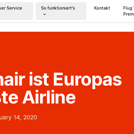
ser Service
So funktioniert's
Kontakt
Flug
Prem
air ist Europas
te Airline
uary 14, 2020