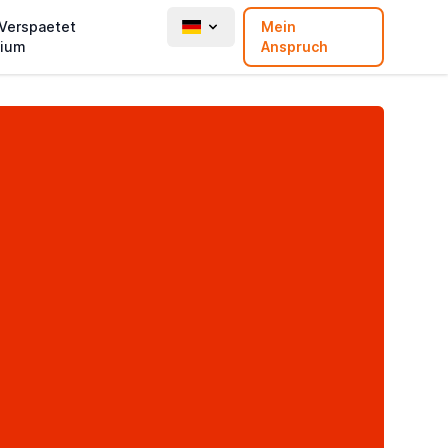
 Verspaetet
Mein
ium
Anspruch