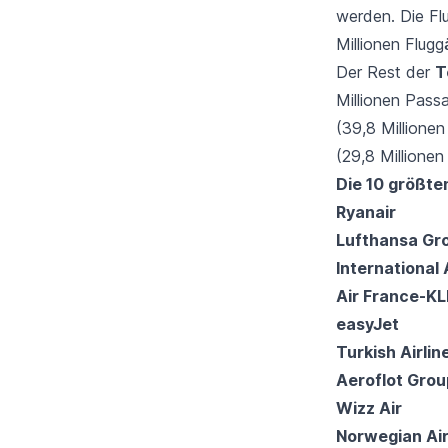
werden. Die Fl
Millionen Flugg
Der Rest der
T
Millionen Pass
(39,8 Millionen
(29,8 Millionen
Die 10 größte
Ryanair
Lufthansa Gr
International 
Air France-K
easyJet
Turkish Airlin
Aeroflot Grou
Wizz Air
Norwegian Ai