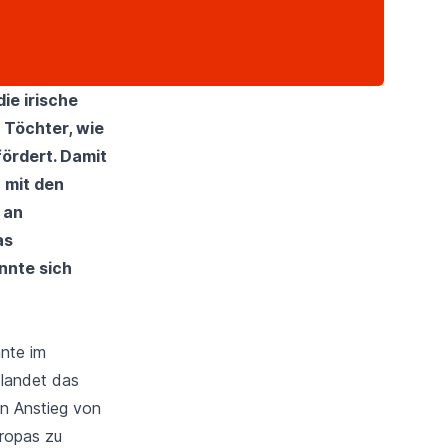
ie irische
 Töchter, wie
fördert. Damit
 mit den
 an
as
nnte sich
nte im
 landet das
in Anstieg von
uropas zu