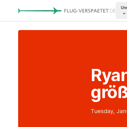
Un
Ryan
größ
Tuesday, Jan