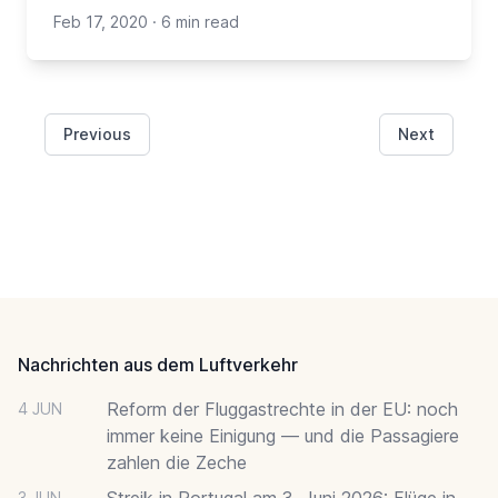
Feb 17, 2020
·
6 min read
Previous
Next
Footer
Nachrichten aus dem Luftverkehr
Reform der Fluggastrechte in der EU: noch
4 JUN
immer keine Einigung — und die Passagiere
zahlen die Zeche
Streik in Portugal am 3. Juni 2026: Flüge in
3 JUN